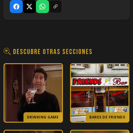
09
El de todos los caramelos
10
El de la fiesta del armadillo
11
El de las tartas de queso
12
En el que están despiertos toda la noche
Descubre otras secciones
13
En el que muere Rosita
14
En el que todos cumplen treinta
15
El del nuevo cerebro de Joey
16
El de toda la verdad sobre Londres
DRINKING GAME
BARES DE FRIENDS
17
El del vestido de boda barato