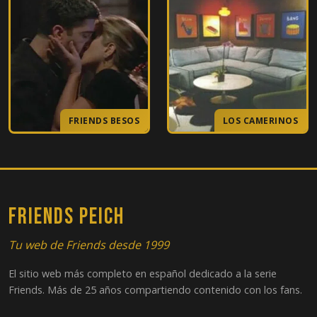
18
El del premio de Joey
19
El de la prima de Monica y Ross
20
El del gran beso de Rachel
21
El de los votos
FRIENDS BESOS
LOS CAMERINOS
22
El del padre de Chandler
23
El de la boda de Chandler y Monica, Parte 1
FRIENDS PEICH
24
El de la boda de Chandler y Monica, Parte 2
Tu web de Friends desde 1999
El sitio web más completo en español dedicado a la serie
Friends. Más de 25 años compartiendo contenido con los fans.