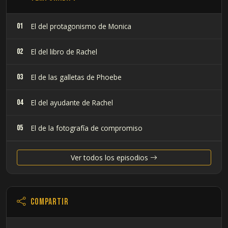
01
El del protagonismo de Monica
02
El del libro de Rachel
03
El de las galletas de Phoebe
04
El del ayudante de Rachel
05
El de la fotografía de compromiso
06
El de los compañeros de siesta
Ver todos los episodios
07
El de el libro de Ross de la biblioteca
Compartir
08
En el que a Chandler no le gustan los perros