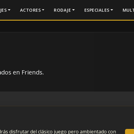
JES
ACTORES
RODAJE
ESPECIALES
MULT
dos en Friends.
rás disfrutar del clásico juego pero ambientado con