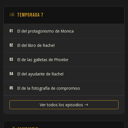
Temporada 7
01
El del protagonismo de Monica
02
El del libro de Rachel
03
El de las galletas de Phoebe
04
El del ayudante de Rachel
05
El de la fotografía de compromiso
06
El de los compañeros de siesta
Ver todos los episodios
07
El de el libro de Ross de la biblioteca