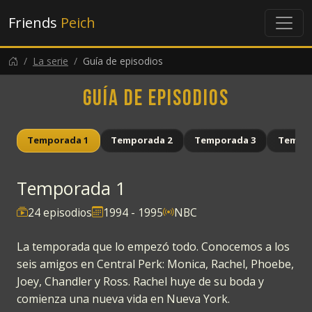
Friends
Peich
La serie
Guía de episodios
Guía de episodios
Temporada 1
Temporada 2
Temporada 3
Tempor
Temporada 1
24 episodios
1994 - 1995
NBC
La temporada que lo empezó todo. Conocemos a los
seis amigos en Central Perk: Monica, Rachel, Phoebe,
Joey, Chandler y Ross. Rachel huye de su boda y
comienza una nueva vida en Nueva York.