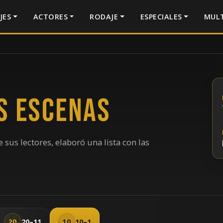
JES
ACTORES
RODAJE
ESPECIALES
MULT
s escenas
e sus lectores, elaboró una lista con las
20–11
10–1
20
10