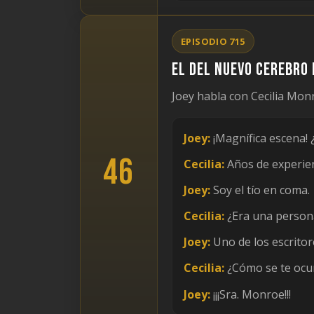
EPISODIO 715
El del nuevo cerebro 
Joey habla con Cecilia Monr
Joey:
¡Magnífica escena!
46
Cecilia:
Años de experien
Joey:
Soy el tío en coma.
Cecilia:
¿Era una persona
Joey:
Uno de los escritore
Cecilia:
¿Cómo se te ocur
Joey:
¡¡¡Sra. Monroe!!!