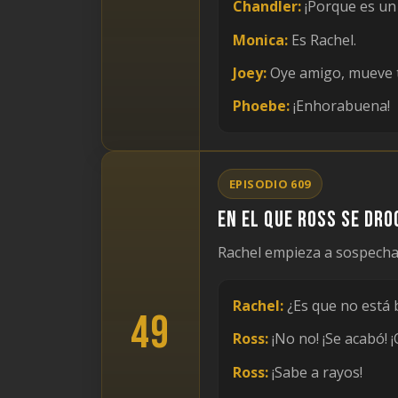
Chandler:
¡Porque es un
Monica:
Es Rachel.
Joey:
Oye amigo, mueve t
Phoebe:
¡Enhorabuena!
EPISODIO 609
En el que Ross se dro
Rachel empieza a sospechar
Rachel:
¿Es que no está 
49
Ross:
¡No no! ¡Se acabó! 
Ross:
¡Sabe a rayos!