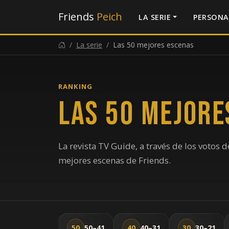
Friends
Peich
LA SERIE
PERSONA
La serie
Las 50 mejores escenas
RANKING
Las 50 mejore
La revista TV Guide, a través de los votos d
mejores escenas de Friends.
50–41
40–31
30–21
50
40
30