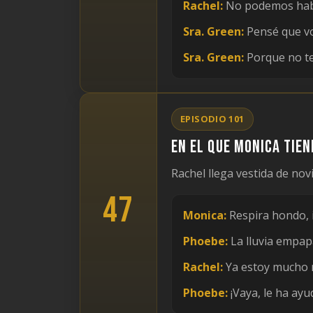
Rachel:
No podemos habla
Sra. Green:
Pensé que vo
Sra. Green:
Porque no te 
EPISODIO 101
En el que Monica tie
Rachel llega vestida de no
47
Monica:
Respira hondo, i
Phoebe:
La lluvia empapa
Rachel:
Ya estoy mucho 
Phoebe:
¡Vaya, le ha ayu