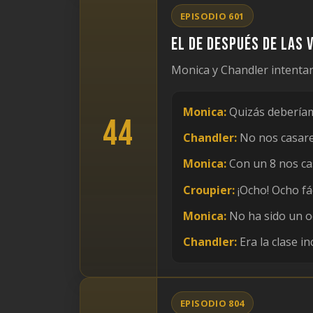
EPISODIO 601
El de después de las 
Monica y Chandler intentan 
Monica:
Quizás deberíamo
44
Chandler:
No nos casare
Monica:
Con un 8 nos c
Croupier:
¡Ocho! Ocho fác
Monica:
No ha sido un och
Chandler:
Era la clase i
EPISODIO 804