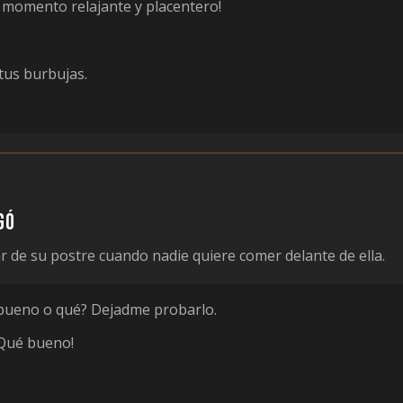
 momento relajante y placentero!
us burbujas.
gó
 de su postre cuando nadie quiere comer delante de ella.
bueno o qué? Dejadme probarlo.
¡Qué bueno!