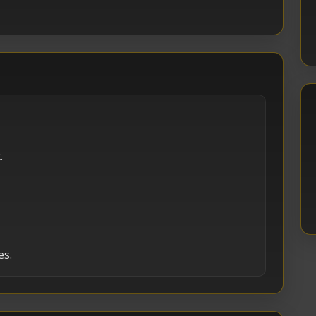
.
es.