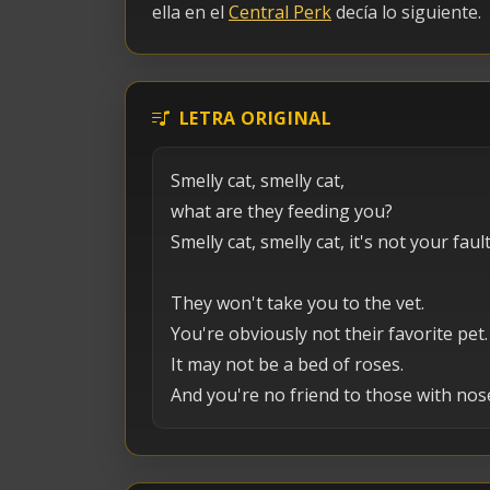
ella en el
Central Perk
decía lo siguiente.
LETRA ORIGINAL
Smelly cat, smelly cat,
what are they feeding you?
Smelly cat, smelly cat, it's not your fault
They won't take you to the vet.
You're obviously not their favorite pet.
It may not be a bed of roses.
And you're no friend to those with nos