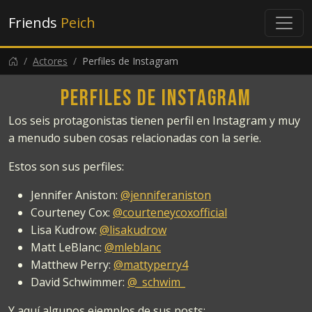
Friends
Peich
Actores
Perfiles de Instagram
Perfiles de Instagram
Los seis protagonistas tienen perfil en Instagram y muy
a menudo suben cosas relacionadas con la serie.
Estos son sus perfiles:
Jennifer Aniston:
@jenniferaniston
Courteney Cox:
@courteneycoxofficial
Lisa Kudrow:
@lisakudrow
Matt LeBlanc:
@mleblanc
Matthew Perry:
@mattyperry4
David Schwimmer:
@_schwim_
Y aquí algunos ejemplos de sus posts: