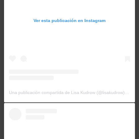
Ver esta publicación en Instagram
Una publicación compartida de Lisa Kudrow (@lisakudrow)
el
13 A