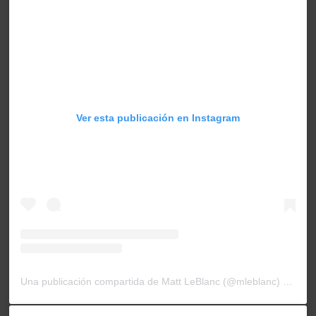
Ver esta publicación en Instagram
Una publicación compartida de Matt LeBlanc (@mleblanc)
el
22 N