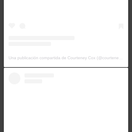
Una publicación compartida de Courteney Cox (@courteneycoxofficial)