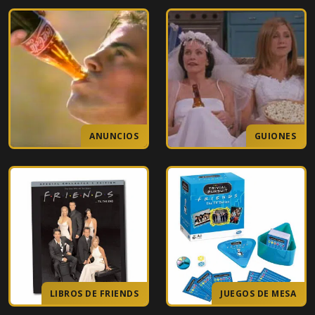
13
En el que muere Rosita
14
En el que todos cumplen treinta
15
El del nuevo cerebro de Joey
16
El de toda la verdad sobre Londres
ANUNCIOS
GUIONES
17
El del vestido de boda barato
18
El del premio de Joey
19
El de la prima de Monica y Ross
20
El del gran beso de Rachel
21
El de los votos
LIBROS DE FRIENDS
JUEGOS DE MESA