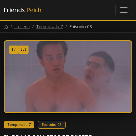
Friends
Peich
La serie
Temporada 7
Episodio 03
T7
E03
Temporada 7
Episodio 03