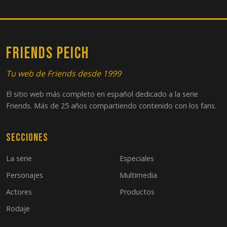
22
El del padre de Chandler
23
El de la boda de Chandler y Monica, Parte 1
FRIENDS PEICH
24
El de la boda de Chandler y Monica, Parte 2
Tu web de Friends desde 1999
El sitio web más completo en español dedicado a la serie
Friends. Más de 25 años compartiendo contenido con los fans.
Secciones
La serie
Especiales
Personajes
Multimedia
Actores
Productos
Rodaje