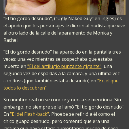
"El tio gordo desnudo", ("Ugly Naked Guy" en inglés) es
el apodo que los personajes le dieron al nudista que vive
al otro lado de la calle del aparamento de Monica y
Rachel.
"El tio gordo desnudo" ha aparecido en la pantalla tres
veces: una vez mientras se sospechaba que estaba
muerto en
"El del artilugio punzante gigante"
, una
segunda vez de espaldas a la cámara, y una última vez
con Ross (que también estaba desnudo) en
"En el que
todos lo descubren"
.
Su nombre real no se conoce y nunca se menciona. Sin
embargo, no siempre se le llamó "El tio gordo desnudo".
En
"El del Flash-back"
, Phoebe se refirió a él como el
chico guapo desnudo, pero comentó que era una
lástima que haya estado aumentando mucho de peso