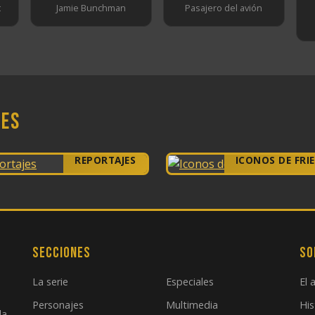
t
Jamie Bunchman
Pasajero del avión
nes
REPORTAJES
ICONOS DE FRI
Secciones
So
La serie
Especiales
El 
Personajes
Multimedia
His
la