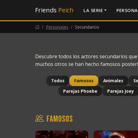
Friends
Peich
LA SERIE
PERSONA
Personajes
Secundarios
Descubre todos los actores secundarios que p
muchos otros se han hecho famosos poster
Todos
Famosos
Animales
Se
Parejas Phoebe
Parejas Joey
Famosos