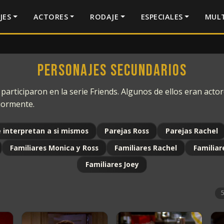
JES
ACTORES
RODAJE
ESPECIALES
MULT
Personajes secundarios
articiparon en la serie Friends. Algunos de ellos eran actore
iormente.
 interpretan a si mismos
Parejas Ross
Parejas Rachel
Familiares Monica y Ross
Familiares Rachel
Familiar
Familiares Joey