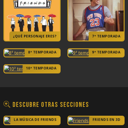
¿QUÉ PERSONAJE ERES?
7ª TEMPORADA
8ª TEMPORADA
9ª TEMPORADA
10ª TEMPORADA
Descubre otras secciones
LA MÚSICA DE FRIENDS
FRIENDS EN 3D