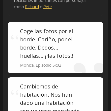
relaciones importantes con personajes
como
Richard
o
Pete
.
Coge las fotos por el
borde. Cariño, por el
borde. Dedos...
huellas... ¡¡las fotos!!
Monica, Episodio 5x02
Cambiemos de
habitación. Nos han
dado una habitación
con un vaso manchado