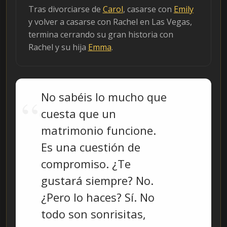
Tras divorciarse de
Carol
, casarse con
Emily
y volver a casarse con Rachel en Las Vegas,
termina cerrando su gran historia con
Rachel y su hija
Emma
.
No sabéis lo mucho que
cuesta que un
matrimonio funcione.
Es una cuestión de
compromiso. ¿Te
gustará siempre? No.
¿Pero lo haces? Sí. No
todo son sonrisitas,