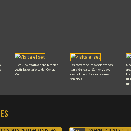
na
El equipo creativo debe también
Los posters de los conciertos son
Una
de
vestir los exteriores del Central
también reales. Son enviados
cre
Perk.
desde Nueva York cada varias
Eje
semanas.
uti
una
nes
LOS SEIS PROTAGONISTAS
WARNER BROS STU