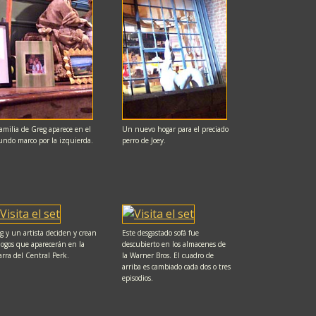
familia de Greg aparece en el
Un nuevo hogar para el preciado
undo marco por la izquierda.
perro de Joey.
g y un artista deciden y crean
Este desgastado sofá fue
 logos que aparecerán en la
descubierto en los almacenes de
arra del Central Perk.
la Warner Bros. El cuadro de
arriba es cambiado cada dos o tres
episodios.