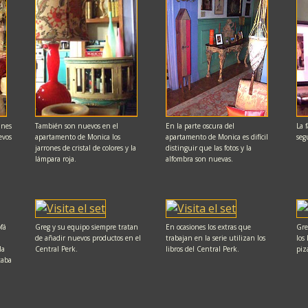
jines
También son nuevos en el
En la parte oscura del
La 
evos
apartamento de Monica los
apartamento de Monica es difícil
seg
jarrones de cristal de colores y la
distinguir que las fotos y la
lámpara roja.
alfombra son nuevas.
ofá
Greg y su equipo siempre tratan
En ocasiones los extras que
Gre
de añadir nuevos productos en el
trabajan en la serie utilizan los
los
la
Central Perk.
libros del Central Perk.
piz
taba