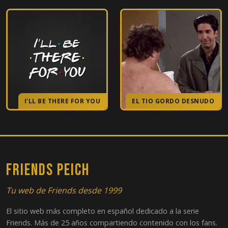
18
El del premio de Joey
19
El de la prima de Monica y Ross
20
El del gran beso de Rachel
21
El de los votos
I'LL BE THERE FOR YOU
EL TIO GORDO DESNUDO
22
El del padre de Chandler
23
El de la boda de Chandler y Monica, Parte 1
FRIENDS PEICH
24
El de la boda de Chandler y Monica, Parte 2
Tu web de Friends desde 1999
El sitio web más completo en español dedicado a la serie
Friends. Más de 25 años compartiendo contenido con los fans.