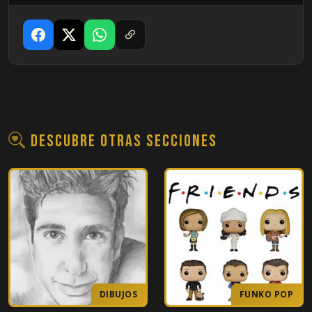
09
El de todos los caramelos
10
El de la fiesta del armadillo
11
El de las tartas de queso
12
En el que están despiertos toda la noche
Descubre otras secciones
13
En el que muere Rosita
14
En el que todos cumplen treinta
15
El del nuevo cerebro de Joey
16
El de toda la verdad sobre Londres
DIBUJOS
FUNKO POP
17
El del vestido de boda barato