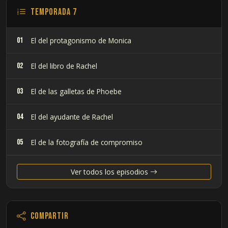
Temporada 7
01
El del protagonismo de Monica
02
El del libro de Rachel
03
El de las galletas de Phoebe
04
El del ayudante de Rachel
05
El de la fotografía de compromiso
06
El de los compañeros de siesta
Ver todos los episodios
07
El de el libro de Ross de la biblioteca
Compartir
08
En el que a Chandler no le gustan los perros