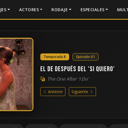
JES
ACTORES
RODAJE
ESPECIALES
MULT
Temporada 8
Episodio 01
El de después del 'Si quiero'
The One After 'I Do'
Anterior
Siguiente