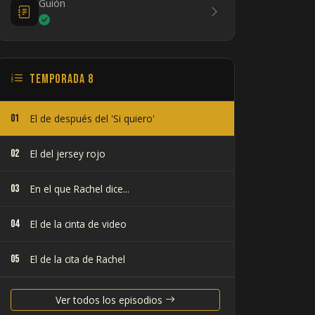
Guión
Temporada 8
01
El de después del 'Si quiero'
02
El del jersey rojo
03
En el que Rachel dice...
04
El de la cinta de video
05
El de la cita de Rachel
06
El de la fiesta de Halloween
Ver todos los episodios