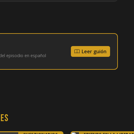
Leer guión
del episodio en español
nes