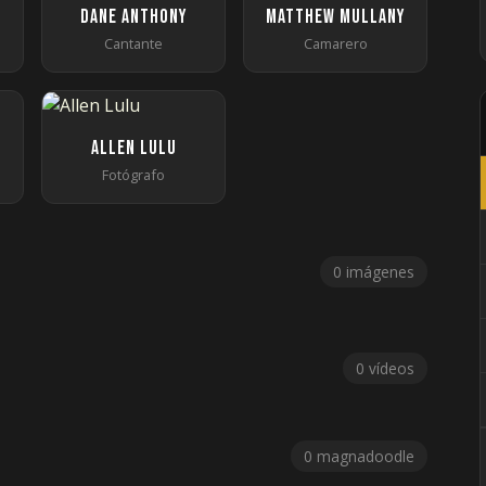
Dane Anthony
Matthew Mullany
Cantante
Camarero
Allen Lulu
Fotógrafo
0 imágenes
0 vídeos
0 magnadoodle