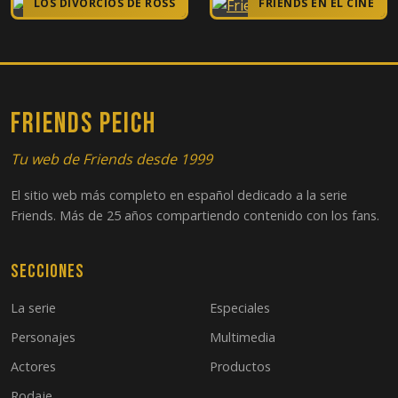
LOS DIVORCIOS DE ROSS
FRIENDS EN EL CINE
15
El del video del nacimiento
16
En el que Joey se lo dice a Rachel
17
El de las hojas de té
FRIENDS PEICH
18
El de Massapequa
Tu web de Friends desde 1999
El sitio web más completo en español dedicado a la serie
19
El de la entrevista de Joey
Friends. Más de 25 años compartiendo contenido con los fans.
20
El de la fiesta de regalos del bebé
Secciones
21
El de la clase de cocina
La serie
Especiales
22
En el que Rachel está fuera de cuentas
Personajes
Multimedia
Actores
Productos
23
En el que Rachel tiene un bebé, Parte 1
Rodaje