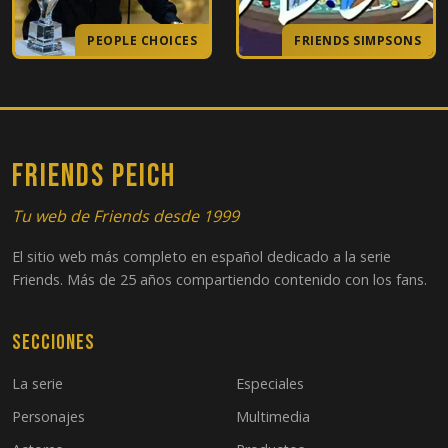
21
El de la pelota
PEOPLE CHOICES
FRIENDS SIMPSONS
22
El del primer éxito de Joey
23
El de Las Vegas, Parte 1
FRIENDS PEICH
24
El de Las Vegas, Parte 2
Tu web de Friends desde 1999
El sitio web más completo en español dedicado a la serie
Friends. Más de 25 años compartiendo contenido con los fans.
Secciones
La serie
Especiales
Personajes
Multimedia