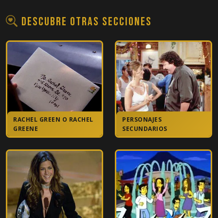
12
El de la risa de trabajo de Chandler
Descubre otras secciones
13
El del bolso de Joey
14
En el que todos lo descubren
15
El de la chica que pega a Joey
16
El del policía
RACHEL GREEN O RACHEL
PERSONAJES
GREENE
SECUNDARIOS
17
El del beso inadvertido de Rachel
18
En el que Rachel fuma
19
En el que Ross no puede ligar
20
El de la ronda policial