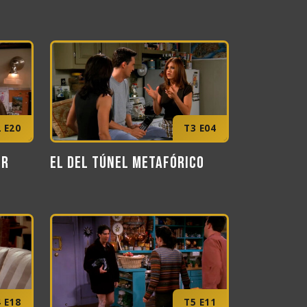
 E20
T3 E04
er
El del túnel metafórico
 E18
T5 E11