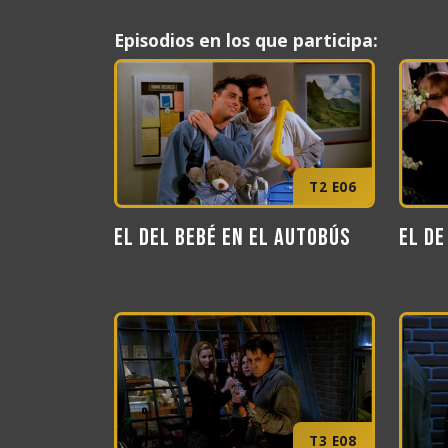
Episodios en los que participa:
T2 E06
El del bebé en el autobús
El de
T3 E08