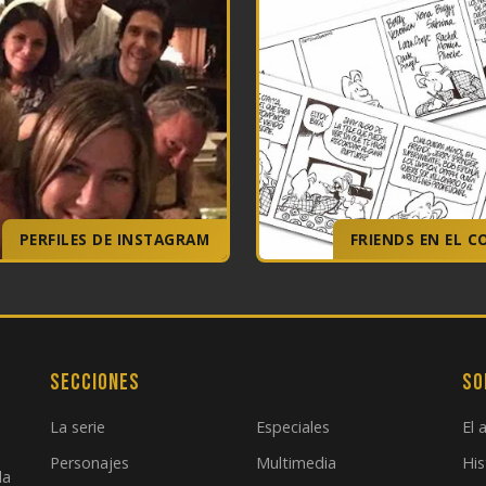
PERFILES DE INSTAGRAM
FRIENDS EN EL C
Secciones
So
La serie
Especiales
El 
Personajes
Multimedia
His
la