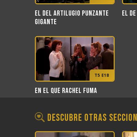
El del artilugio punzante
El de
gigante
T5 E18
En el que Rachel fuma
Descubre otras seccio