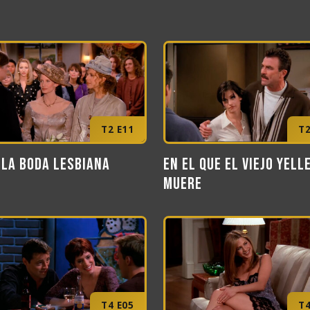
T2 E11
T2
 la boda lesbiana
En el que el viejo Yell
muere
T4 E05
T4