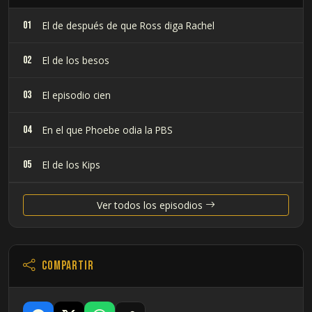
01
El de después de que Ross diga Rachel
02
El de los besos
03
El episodio cien
04
En el que Phoebe odia la PBS
05
El de los Kips
06
El del Yeti
Ver todos los episodios
07
En el que Ross se traslada
Compartir
08
El de los flashbacks del día de acción de gracias
09
El del sándwich de Ross