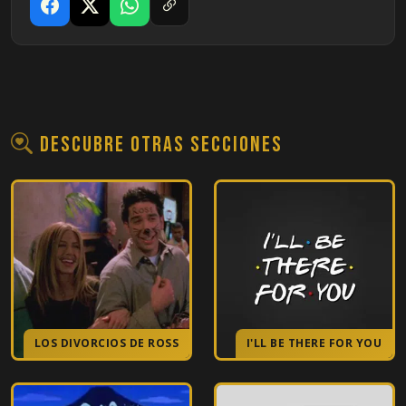
10
El de la hermana inapropiada
11
El de los propósitos
12
El de la risa de trabajo de Chandler
Descubre otras secciones
13
El del bolso de Joey
14
En el que todos lo descubren
15
El de la chica que pega a Joey
16
El del policía
LOS DIVORCIOS DE ROSS
I'LL BE THERE FOR YOU
17
El del beso inadvertido de Rachel
18
En el que Rachel fuma