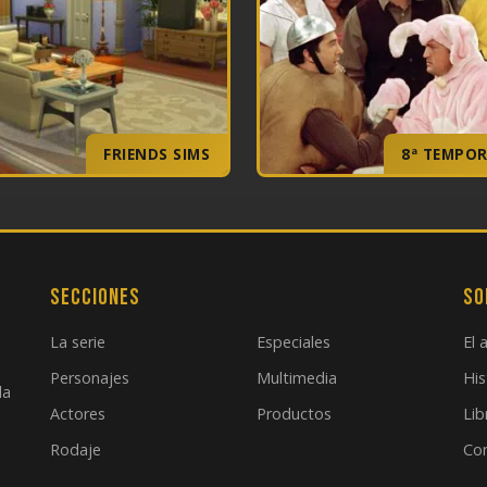
FRIENDS SIMS
8ª TEMPO
Secciones
So
La serie
Especiales
El 
Personajes
Multimedia
His
la
Actores
Productos
Lib
Rodaje
Co