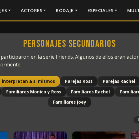
JES
ACTORES
RODAJE
ESPECIALES
MULT
Personajes secundarios
articiparon en la serie Friends. Algunos de ellos eran actore
iormente.
 interpretan a si mismos
Parejas Ross
Parejas Rachel
Familiares Monica y Ross
Familiares Rachel
Familiar
Familiares Joey