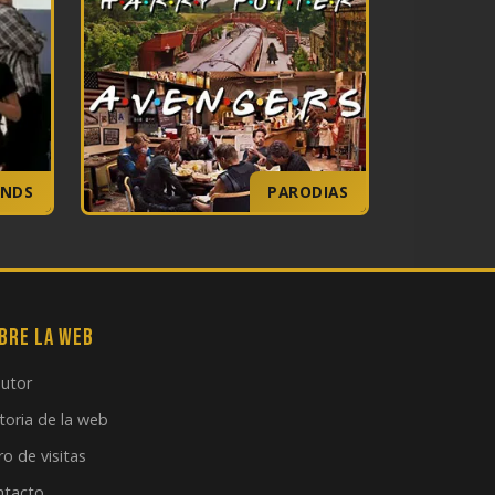
ENDS
PARODIAS
bre la web
autor
toria de la web
ro de visitas
ntacto