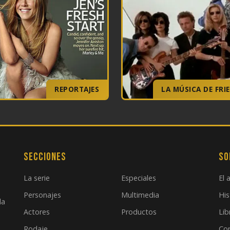
REPORTAJES
LA MÚSICA DE FRI
Secciones
So
La serie
Especiales
El 
Personajes
Multimedia
His
la
Actores
Productos
Lib
Rodaje
Co