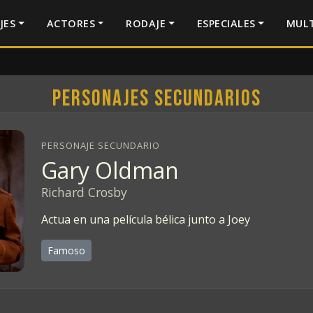
JES
ACTORES
RODAJE
ESPECIALES
MULT
Personajes secundarios
PERSONAJE SECUNDARIO
Gary Oldman
Richard Crosby
Actua en una película bélica junto a Joey
Famoso