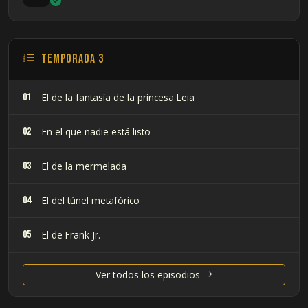
Temporada 3
01
El de la fantasía de la princesa Leia
02
En el que nadie está listo
03
El de la mermelada
04
El del túnel metafórico
05
El de Frank Jr.
06
El del Flash-back
Ver todos los episodios
07
El de la cama-coche de carreras