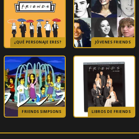
15
El del rugby
16
El de la fiesta falsa
¿QUÉ PERSONAJE ERES?
JÓVENES FRIENDS
17
El del porno gratis
18
El del nuevo traje de Rachel
19
El de las prisas
20
El de los vestidos de novia
21
El de la invitación
FRIENDS SIMPSONS
LIBROS DE FRIENDS
22
El del peor padrino del mundo
23
El de la boda de Ross, Parte 1