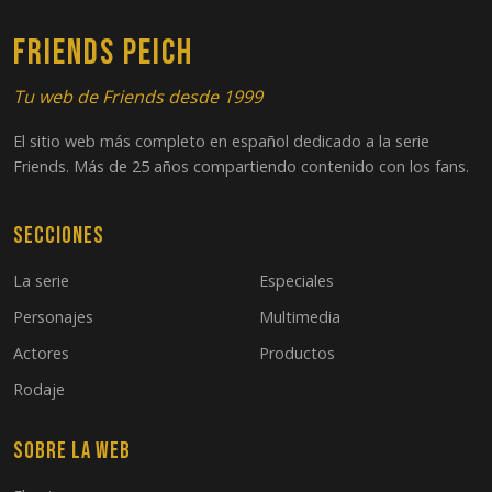
FRIENDS PEICH
24
El de la boda de Ross, Parte 2
Tu web de Friends desde 1999
El sitio web más completo en español dedicado a la serie
Friends. Más de 25 años compartiendo contenido con los fans.
Secciones
La serie
Especiales
Personajes
Multimedia
Actores
Productos
Rodaje
Sobre la web