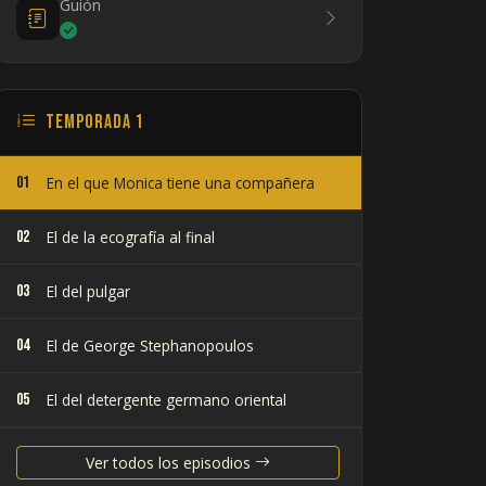
Guión
Temporada 1
01
En el que Monica tiene una compañera
02
El de la ecografía al final
03
El del pulgar
04
El de George Stephanopoulos
05
El del detergente germano oriental
06
El del culo
Ver todos los episodios