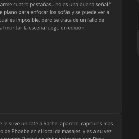
carme cuatro pestañas... no es una buena señal."
 plano para enfocar los sofás y se puede ver a
ual es imposible, pero se trata de un fallo de
l montar la escena luego en edición.
e le sirve un café a Rachel aparece, capítulos mas
 de Phoebe en el local de masajes; y es a su vez
er cuando Rachel no debe enterarse que Ross