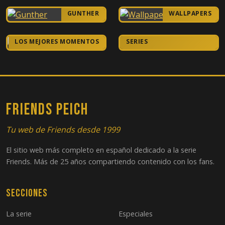
13
El de las tetas
GUNTHER
WALLPAPERS
14
El de los corazones de caramelo
FRIENDS EN OTRAS
LOS MEJORES MOMENTOS
SERIES
15
El del tío colocado
16
El de las dos partes, Parte 1
17
El de las dos partes, Parte 2
FRIENDS PEICH
18
El del póker
Tu web de Friends desde 1999
El sitio web más completo en español dedicado a la serie
19
En el que el mono se escapa
Friends. Más de 25 años compartiendo contenido con los fans.
20
El del dentista malvado
Secciones
21
El de la falsa Monica
La serie
Especiales