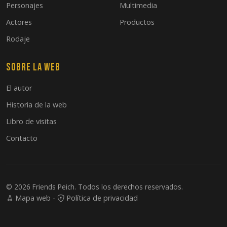
22
El del lío
Personajes
Multimedia
Actores
Productos
23
El del nacimiento
Rodaje
24
En el que Rachel lo descubre
Sobre la web
El autor
Historia de la web
Libro de visitas
Contacto
© 2026 Friends Peich. Todos los derechos reservados.
Mapa web
-
Política de privacidad