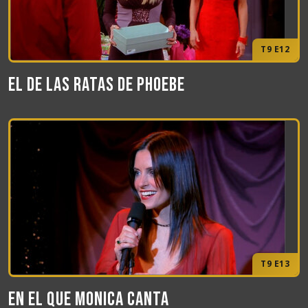
T9 E12
El de las ratas de Phoebe
T9 E13
En el que Monica canta