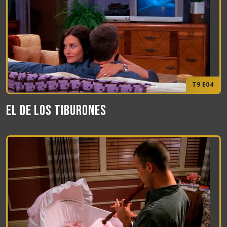
T9 E04
El de los tiburones