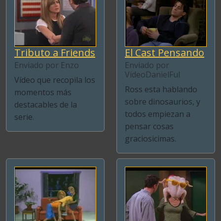
Tributo a Friends
El Cast Pensando
Enviado por Enzo
Enviado por
VideoDanielFul
Vídeo que recopila los
Ross esta hablando
momentos más
sobre dinosaurios, y
destacables de la
todos empiezan a
serie.
pensar cosas
graciosicimas.