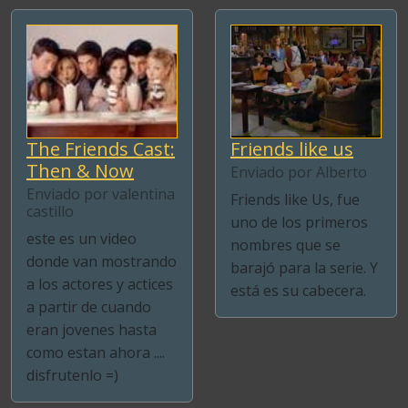
The Friends Cast:
Friends like us
Then & Now
Enviado por Alberto
Enviado por valentina
Friends like Us, fue
castillo
uno de los primeros
este es un video
nombres que se
donde van mostrando
barajó para la serie. Y
a los actores y actices
está es su cabecera.
a partir de cuando
eran jovenes hasta
como estan ahora ....
disfrutenlo =)