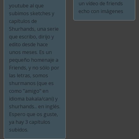
un vídeo de friends
youtube al que
echo con imágenes
subimos sketches y
capítulos de
Shurhands, una serie
que escribo, dirijo y
edito desde hace
unos meses. Es un
pequeño homenaje a
Friends, y no sólo por
las letras, somos
shurmanos (que es
como "amigo" en
idioma bakala/cani) y
shurhands... en inglés.
Espero que os guste,
ya hay 3 capítulos
subidos.