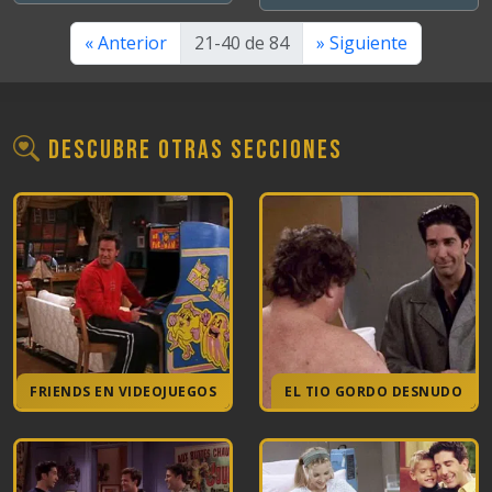
«
Anterior
21-40 de 84
»
Siguiente
Descubre otras secciones
FRIENDS EN VIDEOJUEGOS
EL TIO GORDO DESNUDO