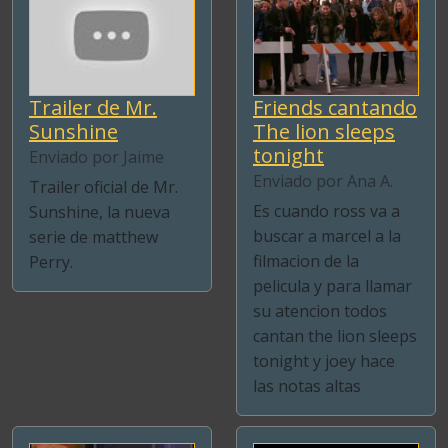
Trailer de Mr.
Friends cantando
Sunshine
The lion sleeps
tonight
Enviado por Jaime
Enviado por Ana A.
Trailer oficial de Mr.
Es cuando ross va a
Sunshine, la nueva
buscar a marcel a la
serie de matthew
filmacion de la
Perry.
pelicula y para llamar
su atencion todos
cantan the lion sleeps
tonight y joey hace
las notas altas