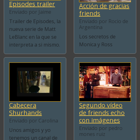
Episodes trailer
Acción de gracias
Enviado por Jaime
friends
Trailer de Episodes, la
Enviado por Rocio de
Argentina
nueva serie de Matt
Los secretos de
LeBlanc en la que se
Monica y Ross
interpreta a si mismo.
Cabecera
Segundo vídeo
Shurhands
de friends echo
con imágenes
Enviado por Carolina
Enviado por pedro
Unos amigos y yo
mones ruiz
tenemos un canal de