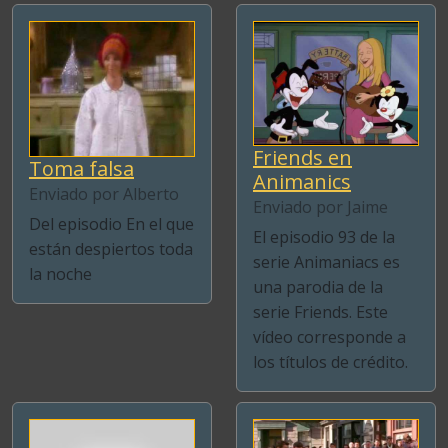
Friends en
Toma falsa
Animanics
Enviado por Alberto
Enviado por Jaime
Del episodio En el que
El episodio 93 de la
están despiertos toda
serie Animaniacs es
la noche
una parodia de la
serie Friends. Este
vídeo corresponde a
los títulos de crédito.