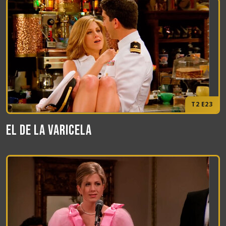
T2 E23
El de la varicela