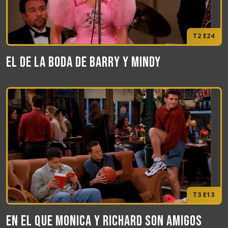
T2 E24
El de la boda de Barry y Mindy
T3 E13
En el que Monica y Richard son amigos