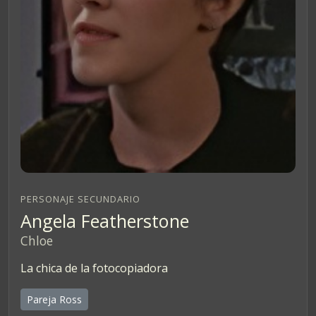
PERSONAJE SECUNDARIO
Angela Featherstone
Chloe
La chica de la fotocopiadora
Pareja Ross