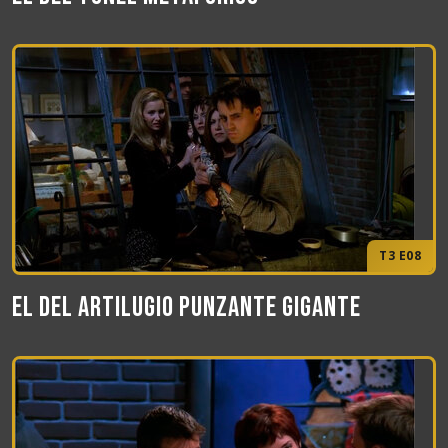
T3 E08
El del artilugio punzante gigante