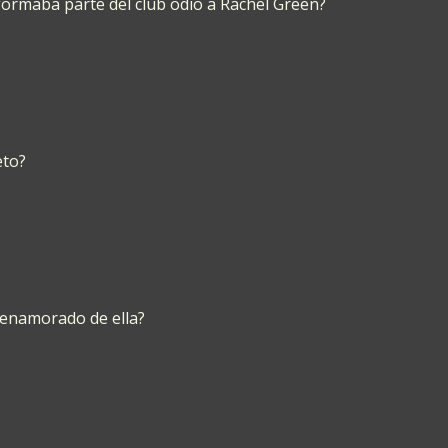
 formaba parte del club odio a Rachel Green?
eto?
 enamorado de ella?