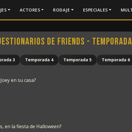
JES
ACTORES
RODAJE
ESPECIALES
MULT
uestionarios de Friends - Temporada
rada 3
Temporada 4
Temporada 5
Temporada 6
 Joey en su casa?
, en la fiesta de Halloween?