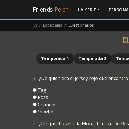
Friends
Peich
LA SERIE
PERSONA
Especiales
Cuestionarios
C
Temporada 1
Temporada 2
Tempo
1.-
¿De quién era el jersey rojo que encontró
Tag
Ross
Chandler
Phoebe
2.-
¿De qué iba vestida Mona, la novia de Ross