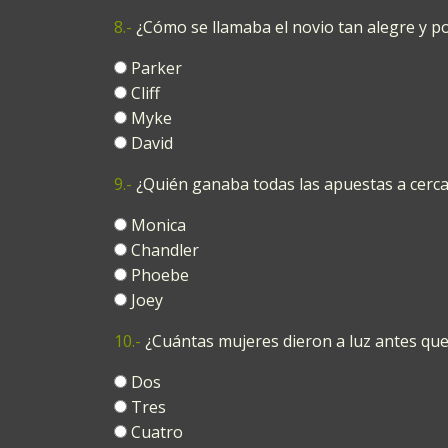
8.-
¿Cómo se llamaba el novio tan alegre y p
Parker
Cliff
Myke
David
9.-
¿Quién ganaba todas las apuestas a cerca
Monica
Chandler
Phoebe
Joey
10.-
¿Cuántas mujeres dieron a luz antes que 
Dos
Tres
Cuatro