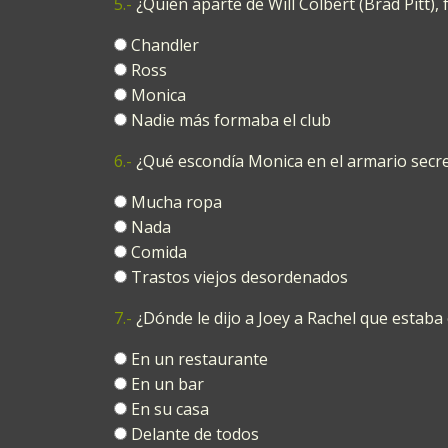
5.-
¿Quién aparte de Will Colbert (Brad Pitt),
Chandler
Ross
Monica
Nadie más formaba el club
6.-
¿Qué escondía Monica en el armario secr
Mucha ropa
Nada
Comida
Trastos viejos desordenados
7.-
¿Dónde le dijo a Joey a Rachel que estaba
En un restaurante
En un bar
En su casa
Delante de todos