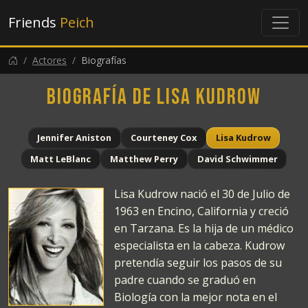
Friends
Peich
Actores
Biografías
Biografía de Lisa Kudrow
Jennifer Aniston
Courteney Cox
Lisa Kudrow
Matt LeBlanc
Matthew Perry
David Schwimmer
Lisa Kudrow nació el 30 de Julio de
1963 en Encino, California y creció
en Tarzana. Es la hija de un médico
especialista en la cabeza. Kudrow
pretendía seguir los pasos de su
padre cuando se graduó en
Biología con la mejor nota en el