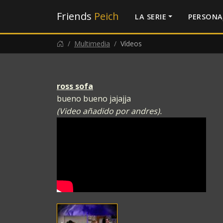
Friends
Peich
LA SERIE
PERSONA
Multimedia
Vídeos
ross sofa
bueno bueno jajajja
(Video añadido por andres).