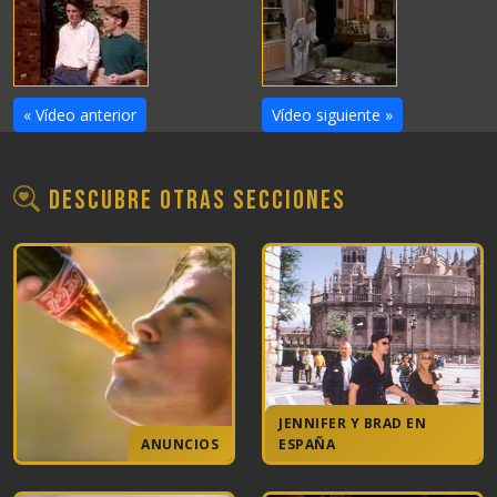
« Vídeo anterior
Vídeo siguiente »
Descubre otras secciones
JENNIFER Y BRAD EN
ANUNCIOS
ESPAÑA