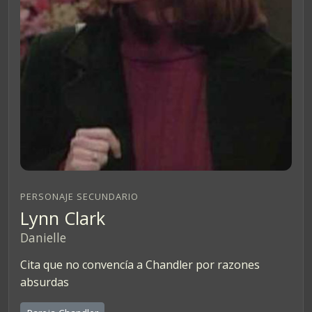
PERSONAJE SECUNDARIO
Lynn Clark
Danielle
Cita que no convencía a Chandler por razones
absurdas