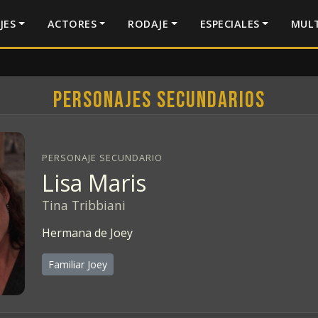
JES
ACTORES
RODAJE
ESPECIALES
MULT
Personajes secundarios
PERSONAJE SECUNDARIO
Lisa Maris
Tina Tribbiani
Hermana de Joey
Familiar Joey