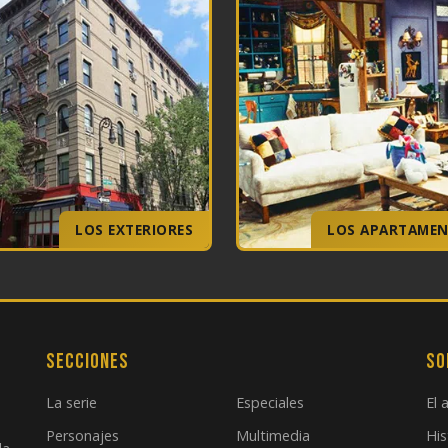
LOS EXTERIORES
LOS APARTAME
Secciones
So
La serie
Especiales
El 
Personajes
Multimedia
His