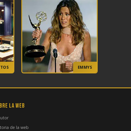
NTOS
EMMYS
bre la web
autor
toria de la web