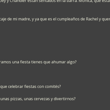
ey y Chandler están sentados en la barra. Monica, que está 
caje de mi madre, y ya que es el cumpleaños de Rachel y qu
ramos una fiesta tienes que ahumar algo?
ue celebrar fiestas con comités?
nas pizzas, unas cervezas y divertirnos?