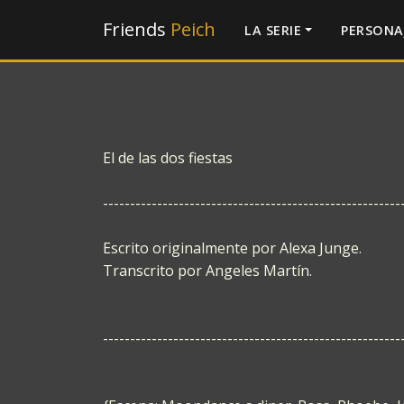
Friends
Peich
LA SERIE
PERSONA
El de las dos fiestas
-------------------------------------------------------
Escrito originalmente por Alexa Junge.
Transcrito por Angeles Martín.
-------------------------------------------------------