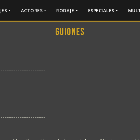
JES
ACTORES
RODAJE
ESPECIALES
MULT
Guiones
-------------------------
-------------------------