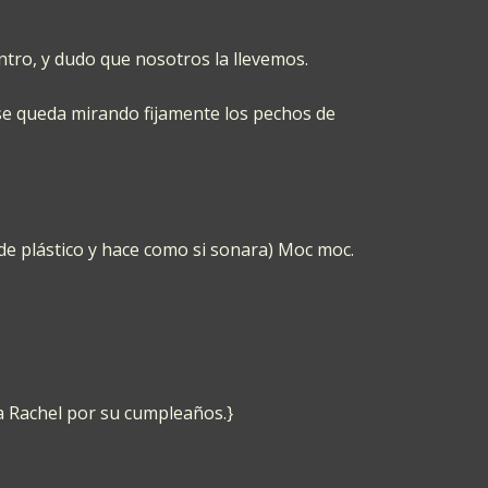
entro, y dudo que nosotros la llevemos.
 se queda mirando fijamente los pechos de
a de plástico y hace como si sonara) Moc moc.
 a Rachel por su cumpleaños.}