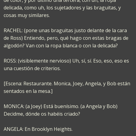
de color, y por último una tercera, con uh, la ropa
delicada, como uh, los sujetadores y las braguitas, y
cosas muy similares.
RACHEL: (pone unas braguitas justo delante de la cara
de Ross) Entiendo, pero, qué hago con estas bragas de
algodón? Van con la ropa blanca o con la delicada?
ROSS: (visiblemente nervioso) Uh, sí, sí. Eso, eso, eso es
una cuestión de criterios.
[Escena: Restaurante. Monica, Joey, Angela, y Bob están
sentados en la mesa.]
MONICA: (a Joey) Está buenísimo. (a Angela y Bob)
Decidme, dónde os habéis criado?
ANGELA: En Brooklyn Heights.