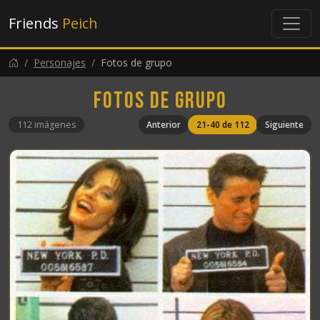
Friends
Peich
Personajes
Fotos de grupo
Fotos de grupo
112 imágenes
Anterior
21-40 de 112
Siguiente